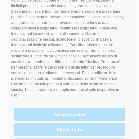
da fonti diverse, sviluppare e migliorare i servizi, utilizzare dati
raggiungimento della capacità massima o
limitati per la selezione dei contenuti, garantire la sicurezza,
prevenire e rilevare frodi, correggere errori, erogare e presentare
per garantire altri requisiti di sicurezza
pubblicità e contenuto, salvare e comunicare le scelte sulla privacy,
pertinenti.
abbinare e combinare dati provenienti da altre fonti di dati,
collegare diversi dispositivi, identificare i dispositivi in base alle
Per informazioni aggiornate e per le regole
informazioni trasmesse automaticamente, utilizzare dati di
di utilizzo vedere mycard.bz.it/ e i siti web
geolocalizzazione precisi, riconoscere i dispositivi in base a
delle strutture partecipanti
informazioni richieste attivamente. Puoi liberamente prestare,
rifiutare o revocare il tuo consenso senza incorrere in limitazioni
In caso di mancato rispetto delle singole
sostanziali. Cliccando su "Accetta cookie," acconsenti all'uso di
regole di utilizzo e della struttura
cookie e strumenti simili. Utilizza il pulsante "Gestisci Preferenze"
per personalizzare le tue scelte o "Rifiuta tutto" per proseguire
(violazione dei termini di utilizzo e del
senza cookie non strettamente necessari. Puoi modificare le tue
regolamento interno di ogni struttura
preferenze in qualsiasi momento cliccando sul link "Preferenze
Cookie" in fondo alla pagina o sull'icona dello scudo in basso a
partner), ci riserviamo il diritto di bloccare
sinistra. Le tue preferenze si applicheranno al solo dispositivo in
o ritirare la carta senza diritto di rimborso.
uso.
Requisiti per l’acquisto di una carta famiglia
Accetta cookie
Famiglia registrata con massimo 2 adulti e
un numero illimitato di figli nati tra il
Rifiuta tutto
01.01.2005 e il 31.12.2019.