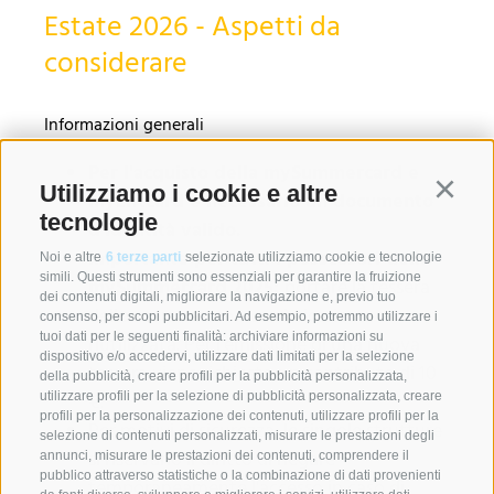
Estate 2026 - Aspetti da
considerare
Informazioni generali
Per l'acquisto della mySummercard e
Utilizziamo i cookie e altre
Continu
myLiftcard è necessario un documento
tecnologie
d'identità valido.
Importante per tutti i possessori della
Noi e altre
6 terze parti
selezionate utilizziamo cookie e tecnologie
simili. Questi strumenti sono essenziali per garantire la fruizione
mySummercard 2025:
portare la tessera
dei contenuti digitali, migliorare la navigazione e, previo tuo
dello scorso anno - verrà ricaricata e
consenso, per scopi pubblicitari. Ad esempio, potremmo utilizzare i
tuoi dati per le seguenti finalità: archiviare informazioni su
riutilizzata. Per l'emissione di una nuova
dispositivo e/o accedervi, utilizzare dati limitati per la selezione
tessera viene richiesto un contributo di 10
della pubblicità, creare profili per la pubblicità personalizzata,
€.
utilizzare profili per la selezione di pubblicità personalizzata, creare
profili per la personalizzazione dei contenuti, utilizzare profili per la
Per motivi di sicurezza, le singole strutture
selezione di contenuti personalizzati, misurare le prestazioni degli
si riservano il diritto di negare
annunci, misurare le prestazioni dei contenuti, comprendere il
pubblico attraverso statistiche o la combinazione di dati provenienti
temporaneamente l'accesso in caso di