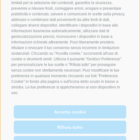
mySummercard:
ingressi illimitati al museo
limitati per la selezione dei contenuti, garantire la sicurezza,
prevenire e rilevare frodi, correggere errori, erogare e presentare
pubblicità e contenuto, salvare e comunicare le scelte sulla privacy,
abbinare e combinare dati provenienti da altre fonti di dati,
15.05-31.10.2026
collegare diversi dispositivi, identificare i dispositivi in base alle
informazioni trasmesse automaticamente, utilizzare dati di
Lun-Sab: ore 8-12 e 15-18
geolocalizzazione precisi, riconoscere i dispositivi in base a
informazioni richieste attivamente. Puoi liberamente prestare,
rifiutare o revocare il tuo consenso senza incorrere in limitazioni
sostanziali. Cliccando su "Accetta cookie," acconsenti all'uso di
cookie e strumenti simili. Utilizza il pulsante "Gestisci Preferenze"
Piazza Centrale 3/b
per personalizzare le tue scelte o "Rifiuta tutto" per proseguire
39040 Laion
senza cookie non strettamente necessari. Puoi modificare le tue
preferenze in qualsiasi momento cliccando sul link "Preferenze
Cookie" in fondo alla pagina o sull'icona dello scudo in basso a
sinistra. Le tue preferenze si applicheranno al solo dispositivo in
uso.
+39 0471 655 633
info@minnehus.com
al sito web
Accetta cookie
Rifiuta tutto