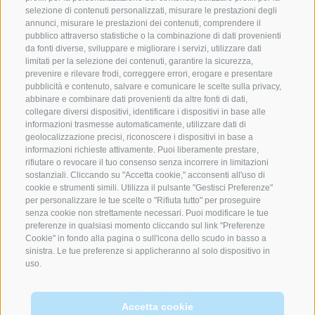
I tuoi vantaggi presso il castel Rodengo
selezione di contenuti personalizzati, misurare le prestazioni degli
annunci, misurare le prestazioni dei contenuti, comprendere il
mySummercard:
Accessi illimitati alle visite
pubblico attraverso statistiche o la combinazione di dati provenienti
guidate
da fonti diverse, sviluppare e migliorare i servizi, utilizzare dati
limitati per la selezione dei contenuti, garantire la sicurezza,
prevenire e rilevare frodi, correggere errori, erogare e presentare
pubblicità e contenuto, salvare e comunicare le scelte sulla privacy,
abbinare e combinare dati provenienti da altre fonti di dati,
01.05-30.09.2026
collegare diversi dispositivi, identificare i dispositivi in base alle
informazioni trasmesse automaticamente, utilizzare dati di
Ogni giorno (escluso Sabato) solo visite guidate
geolocalizzazione precisi, riconoscere i dispositivi in base a
alle ore 11.30 e alle ore 14.30
informazioni richieste attivamente. Puoi liberamente prestare,
rifiutare o revocare il tuo consenso senza incorrere in limitazioni
sostanziali. Cliccando su "Accetta cookie," acconsenti all'uso di
cookie e strumenti simili. Utilizza il pulsante "Gestisci Preferenze"
per personalizzare le tue scelte o "Rifiuta tutto" per proseguire
Vill 1
senza cookie non strettamente necessari. Puoi modificare le tue
39039 Rodengo
preferenze in qualsiasi momento cliccando sul link "Preferenze
Cookie" in fondo alla pagina o sull'icona dello scudo in basso a
sinistra. Le tue preferenze si applicheranno al solo dispositivo in
uso.
0472 454 044
schloss.rodenegg@gmail.com
Accetta cookie