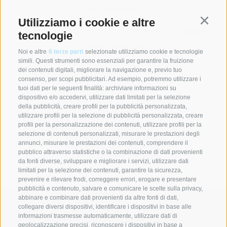
Vipiteno
Utilizziamo i cookie e altre
Continu
-15 % entrata al parco di arrampicata e noleggio
tecnologie
dell'attrezzatura
Noi e altre
6 terze parti
selezionate utilizziamo cookie e tecnologie
simili. Questi strumenti sono essenziali per garantire la fruizione
dei contenuti digitali, migliorare la navigazione e, previo tuo
consenso, per scopi pubblicitari. Ad esempio, potremmo utilizzare i
tuoi dati per le seguenti finalità: archiviare informazioni su
Interessato?
dispositivo e/o accedervi, utilizzare dati limitati per la selezione
della pubblicità, creare profili per la pubblicità personalizzata,
utilizzare profili per la selezione di pubblicità personalizzata, creare
profili per la personalizzazione dei contenuti, utilizzare profili per la
selezione di contenuti personalizzati, misurare le prestazioni degli
annunci, misurare le prestazioni dei contenuti, comprendere il
Shop
Listino
pubblico attraverso statistiche o la combinazione di dati provenienti
da fonti diverse, sviluppare e migliorare i servizi, utilizzare dati
limitati per la selezione dei contenuti, garantire la sicurezza,
prevenire e rilevare frodi, correggere errori, erogare e presentare
pubblicità e contenuto, salvare e comunicare le scelte sulla privacy,
abbinare e combinare dati provenienti da altre fonti di dati,
collegare diversi dispositivi, identificare i dispositivi in base alle
informazioni trasmesse automaticamente, utilizzare dati di
geolocalizzazione precisi, riconoscere i dispositivi in base a